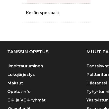
Kesän spesiaalit
TANSSIN OPETUS
MUUT PA
Ilmoittautuminen
Tanssisynt
Lukujärjestys
Polttaritun
Maksut
Häätanssi
Opetusinfo
Tyhy-tunni
EK- ja VEK-ryhmät
Yksityistun
Kisaryhmät
Salin vuok