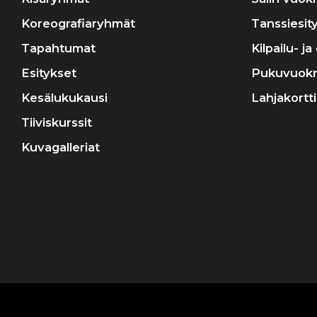
Koreografiaryhmät
Tanssiesit
Tapahtumat
Kilpailu- j
Esitykset
Pukuvuok
Kesälukukausi
Lahjakortti
Tiiviskurssit
Kuvagalleriat