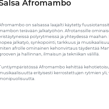
Salsa Afromambo
Afromambo on salsassa laajalti käytetty fuusiotanssit
mambon terävään jalkatyöhön. Afrotanssille ominaise
eristäytyneissä polyrytmeissä ja yhteydessä maahan.
nopea jalkatyö, synkopointi, tarkkuus ja musikaalisuu
miten afrolle ominainen kehonvirtaus täydentää Mam
grooven ja hallinnan, ilmaisun ja tekniikan välillä.
Tuntiympäristössä Afromambo kehittää kehotietoisu
musikaalisuutta erityisesti kerrostettujen rytmien yli
monipuolisuutta.