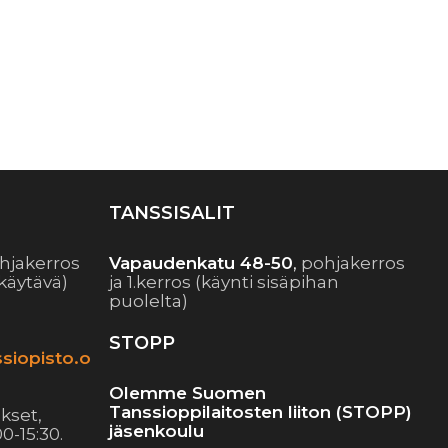
TANSSISALIT
hjakerros
Vapaudenkatu 48-50
,
pohjakerros
käytävä)
ja 1.kerros (käynti sisäpihan
puolelta)
STOPP
siopisto.o
Olemme Suomen
Tanssioppilaitosten liiton (STOPP)
kset,
jäsenkoulu
0-15:30.