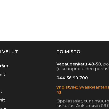
LVELUT
TOIMISTO
Vapaudenkatu 48-50
,
po
tärit
(oikeanpuoleinen porras
nit
044 36 99 700
yhdistys@jyvaskylantans
t
rg
nit
Oppilasasiat, tuntimuuto
laskutus. Auki arkisin 09:0
raus