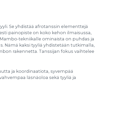
yyli. Se yhdistää afrotanssin elementtejä
sti painopiste on koko kehon ilmaisussa,
 Mambo-tekniikalle ominaista on puhdas ja
s. Nämä kaksi tyyliä yhdistetään tutkimalla,
bon rakennetta. Tanssijan fokus vaihtelee
utta ja koordinaatiota, syvempää
, vahvempaa läsnäoloa sekä tyyliä ja