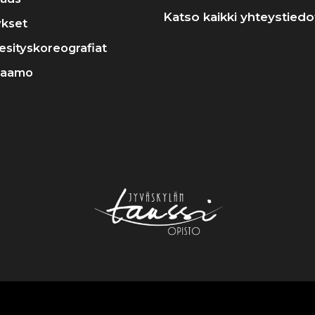
Katso kaikki yhteystiedo
ykset
a esityskoreografiat
raamo