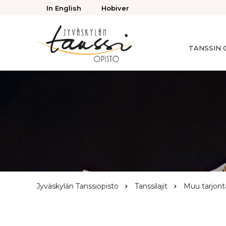
Takaisin
In English
Hobiver
ylös
TANSSIN 
Jyväskylän
Tanssiopisto
Browse:
Jyväskylän Tanssiopisto
Tanssilajit
Muu tarjont