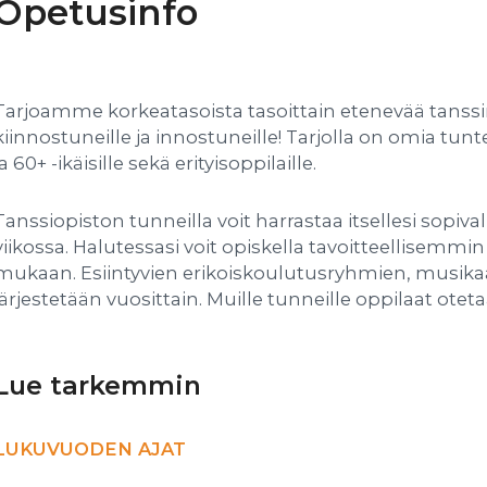
Opetusinfo
Tarjoamme korkeatasoista tasoittain etenevää tanssin
kiinnostuneille ja innostuneille! Tarjolla on omia tunteja
ja 60+ -ikäisille sekä erityisoppilaille.
Tanssiopiston tunneilla voit harrastaa itsellesi sopiv
viikossa. Halutessasi voit opiskella tavoitteellisemm
mukaan. Esiintyvien erikoiskoulutusryhmien, musikaa
järjestetään vuosittain. Muille tunneille oppilaat ote
Lue tarkemmin
LUKUVUODEN AJAT