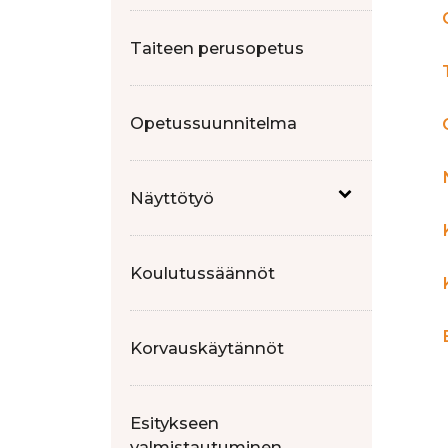
Taiteen perusopetus
Opetussuunnitelma
Näyttötyö
Koulutussäännöt
Korvauskäytännöt
Esitykseen
valmistautuminen