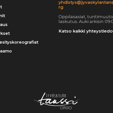
yhdistys@jyvaskylantans
t
rg
nit
Oppilasasiat, tuntimuuto
laskutus. Auki arkisin 09:0
raus
Katso kaikki yhteystiedo
ykset
a esityskoreografiat
raamo