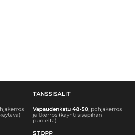
TANSSISALIT
hjakerros
Vapaudenkatu 48-50
,
pohjakerros
käytävä)
ja 1.kerros (käynti sisäpihan
puolelta)
STOPP