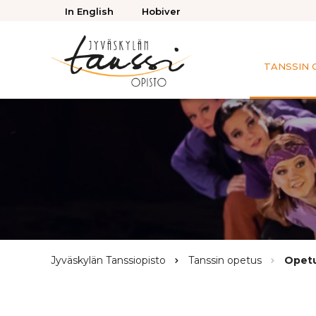
Takaisin
In English
Hobiver
ylös
TANSSIN 
Jyväskylän
Tanssiopisto
Browse:
Jyväskylän Tanssiopisto
Tanssin opetus
Opetu