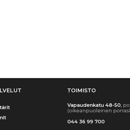
LVELUT
TOIMISTO
Vapaudenkatu 48-50
,
po
tärit
(oikeanpuoleinen porras
nit
044 36 99 700