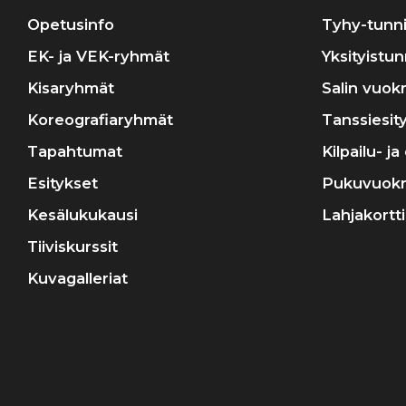
Opetusinfo
Tyhy-tunni
EK- ja VEK-ryhmät
Yksityistun
Kisaryhmät
Salin vuok
Koreografiaryhmät
Tanssiesit
Tapahtumat
Kilpailu- j
Esitykset
Pukuvuok
Kesälukukausi
Lahjakortti
Tiiviskurssit
Kuvagalleriat