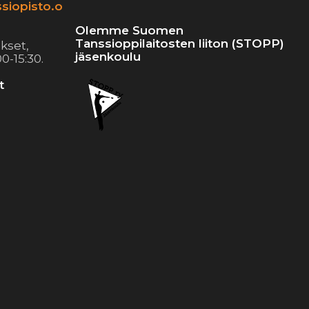
siopisto.o
Olemme Suomen
Tanssioppilaitosten liiton (STOPP)
kset,
jäsenkoulu
0-15:30.
t