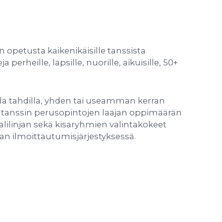
 opetusta kaikenikäisille tanssista
 perheille, lapsille, nuorille, aikuisille, 50+
alla tahdilla, yhden tai useamman kerran
in tanssin perusopintojen laajan oppimäärän
lilinjan sekä kisaryhmien valintakokeet
taan ilmoittautumisjärjestyksessä.