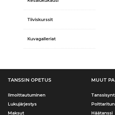
Kesälukukausi
Tiiviskurssit
Kuvagalleriat
TANSSIN OPETUS
MUUT PA
Ilmoittautuminen
Tanssisynt
Lukujärjestys
Polttaritun
Maksut
Häätanssi