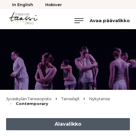
Takaisin
In English
Hobiver
ylös
Avaa päävalikko
Jyväskylän
Tanssiopisto
Browse:
Jyväskylän Tanssiopisto
Tanssilajit
Nykytanssi
Contemporary
Alavalikko