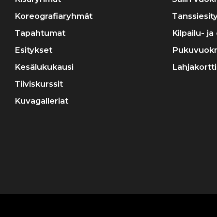
Koreografiaryhmät
Tanssiesit
Tapahtumat
Kilpailu- j
Esitykset
Pukuvuok
Kesälukukausi
Lahjakortti
Tiiviskurssit
Kuvagalleriat