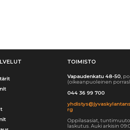
LVELUT
TOIMISTO
Vapaudenkatu 48-50
,
po
tärit
(oikeanpuoleinen porras
nit
044 36 99 700
yhdistys@jyvaskylantans
t
rg
nit
Oppilasasiat, tuntimuuto
laskutus. Auki arkisin 09:0
raus