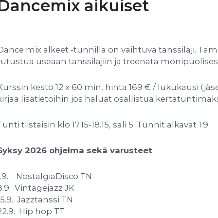
Dancemix aikuiset
Dance mix alkeet -tunnilla on vaihtuva tanssilaji. Täm
tutustua useaan tanssilajiin ja treenata monipuolises
Kurssin kesto 12 x 60 min, hinta 169 € / lukukausi (jäs
kirjaa lisätietoihin jos haluat osallistua kertatuntimaks
Tunti tiistaisin klo 17.15-18.15, sali 5. Tunnit alkavat 1.9.
Syksy 2026 ohjelma sekä varusteet
1.9. NostalgiaDisco TN
8.9. Vintagejazz JK
15.9. Jazztanssi TN
22.9. Hip hop TT