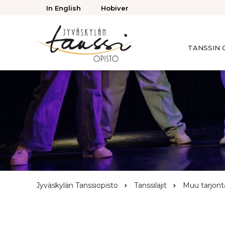
Takaisin
In English
Hobiver
ylös
TANSSIN 
Jyväskylän
Tanssiopisto
Browse:
Jyväskylän Tanssiopisto
Tanssilajit
Muu tarjont