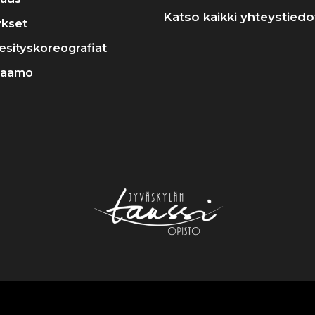
Katso kaikki yhteystiedo
ykset
a esityskoreografiat
raamo