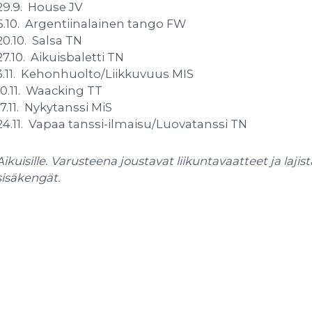
29.9. House JV
6.10. Argentiinalainen tango FW
20.10. Salsa TN
27.10. Aikuisbaletti TN
3.11. Kehonhuolto/Liikkuvuus MIS
10.11. Waacking TT
17.11. Nykytanssi MiS
24.11. Vapaa tanssi-ilmaisu/Luovatanssi TN
Aikuisille. Varusteena joustavat liikuntavaatteet ja lajist
sisäkengät.