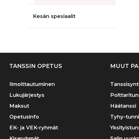
Kesän spesiaalit
TANSSIN OPETUS
MUUT PA
Ilmoittautuminen
Tanssisynt
Lukujärjestys
Polttaritun
Maksut
Häätanssi
Opetusinfo
Tyhy-tunni
EK- ja VEK-ryhmät
Yksityistun
Kisaryhmät
Salin vuok