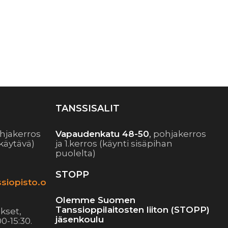
TANSSISALIT
hjakerros
Vapaudenkatu 48-50
,
pohjakerros
käytävä)
ja 1.kerros (käynti sisäpihan
puolelta)
STOPP
siopisto.o
Olemme Suomen
Tanssioppilaitosten liiton (STOPP)
kset,
jäsenkoulu
0-15:30.