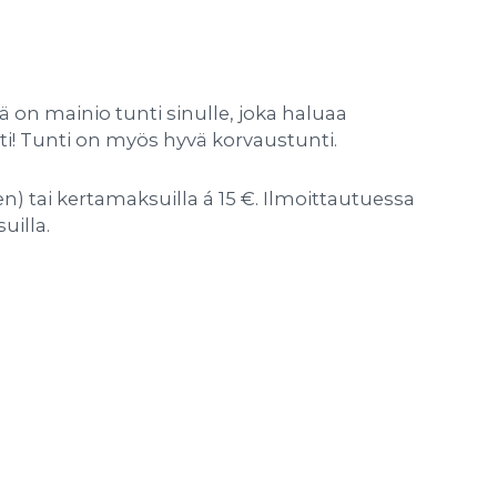
ä on mainio tunti sinulle, joka haluaa
ti! Tunti on myös hyvä korvaustunti.
en) tai kertamaksuilla á 15 €. Ilmoittautuessa
uilla.