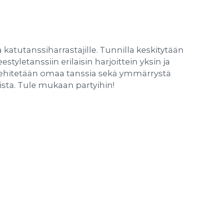
a katutanssiharrastajille. Tunnilla keskitytään
styletanssiin erilaisin harjoittein yksin ja
 kehitetään omaa tanssia sekä ymmärrystä
sista. Tule mukaan partyihin!