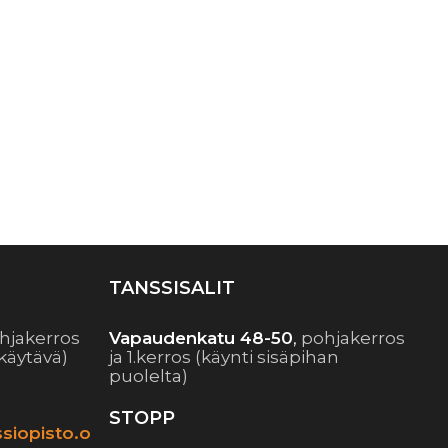
TANSSISALIT
hjakerros
Vapaudenkatu 48-50
,
pohjakerros
käytävä)
ja 1.kerros (käynti sisäpihan
puolelta)
STOPP
siopisto.o