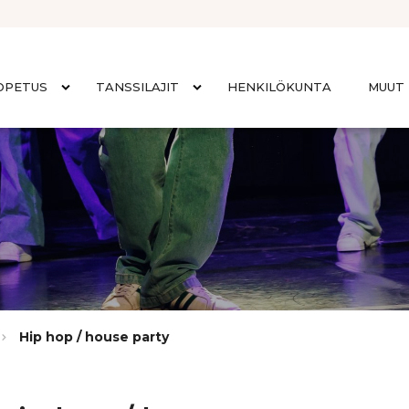
OPETUS
TANSSILAJIT
HENKILÖKUNTA
MUUT 
Hip hop / house party