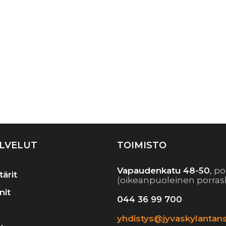
LVELUT
TOIMISTO
Vapaudenkatu 48-50
,
po
tärit
(oikeanpuoleinen porras
nit
044 36 99 700
yhdistys@jyvaskylantans