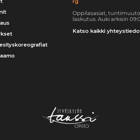
t
rg
nit
Oppilasasiat, tuntimuuto
laskutus. Auki arkisin 09:0
raus
Katso kaikki yhteystiedo
ykset
a esityskoreografiat
raamo