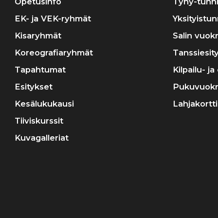
Opetusinfo
Tyhy-tunni
EK- ja VEK-ryhmät
Yksityistun
Kisaryhmät
Salin vuok
Koreografiaryhmät
Tanssiesit
Tapahtumat
Kilpailu- j
Esitykset
Pukuvuok
Kesälukukausi
Lahjakortti
Tiiviskurssit
Kuvagalleriat