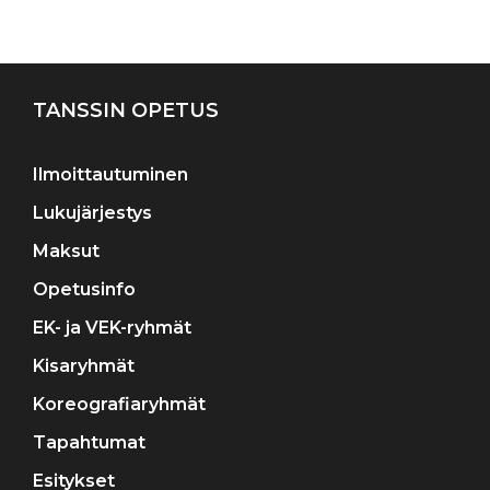
Artikkelien
selaus
TANSSIN OPETUS
Ilmoittautuminen
Lukujärjestys
Maksut
Opetusinfo
EK- ja VEK-ryhmät
Kisaryhmät
Koreografiaryhmät
Tapahtumat
Esitykset