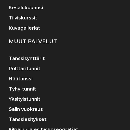
Kesälukukausi
Tiiviskurssit
Kuvagalleriat
MUUT PALVELUT
Tanssisynttärit
Polttaritunnit
Häätanssi
Tyhy-tunnit
Yksityistunnit
Salin vuokraus
Tanssiesitykset
Kilpailu- ja esityskoreografiat