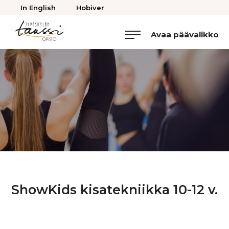
Takaisin
In English
Hobiver
ylös
Avaa päävalikko
Jyväskylän
Tanssiopisto
ShowKids kisatekniikka 10-12 v.