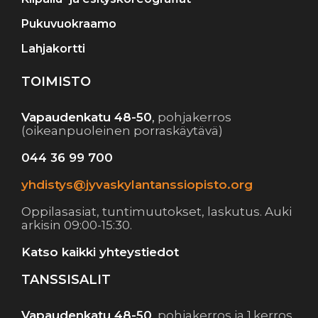
Pukuvuokraamo
Lahjakortti
TOIMISTO
Vapaudenkatu 48-50
,
pohjakerros
(oikeanpuoleinen porraskäytävä)
044 36 99 700
yhdistys@jyvaskylantanssiopisto.org
Oppilasasiat, tuntimuutokset, laskutus. Auki
arkisin 09:00-15:30.
Katso kaikki yhteystiedot
TANSSISALIT
Vapaudenkatu 48-50
,
pohjakerros ja 1.kerros