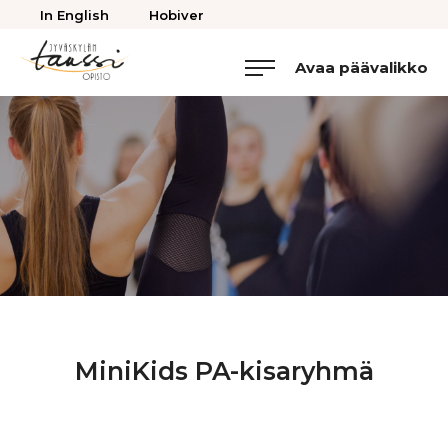
Takaisin
In English
Hobiver
ylös
Avaa päävalikko
Jyväskylän
Tanssiopisto
MiniKids PA-kisaryhmä