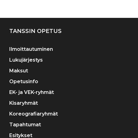
Artikkelien
selaus
TANSSIN OPETUS
Ilmoittautuminen
Lukujärjestys
Maksut
Opetusinfo
EK- ja VEK-ryhmät
Kisaryhmät
Koreografiaryhmät
Tapahtumat
Esitykset