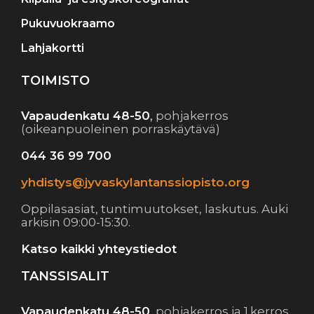
Pukuvuokraamo
Lahjakortti
TOIMISTO
Vapaudenkatu 48-50
,
pohjakerros
(oikeanpuoleinen porraskäytävä)
044 36 99 700
yhdistys@jyvaskylantanssiopisto.org
Oppilasasiat, tuntimuutokset, laskutus. Auki
arkisin 09:00-15:30.
Katso kaikki yhteystiedot
TANSSISALIT
Vapaudenkatu 48-50
,
pohjakerros ja 1.kerros