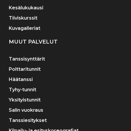
Kesälukukausi
Tiiviskurssit
Kuvagalleriat
MUUT PALVELUT
Tanssisynttärit
Polttaritunnit
Häätanssi
Tyhy-tunnit
Yksityistunnit
Salin vuokraus
Tanssiesitykset
Kilpailu- ja esityskoreografiat