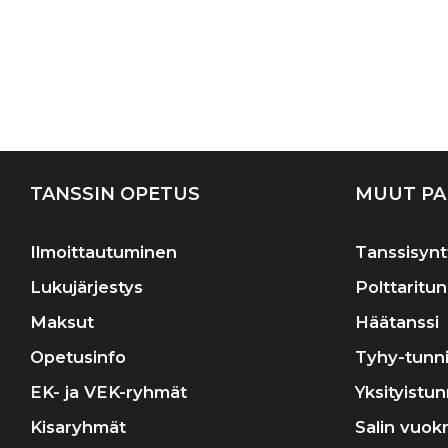
TANSSIN OPETUS
MUUT PA
Ilmoittautuminen
Tanssisynt
Lukujärjestys
Polttaritun
Maksut
Häätanssi
Opetusinfo
Tyhy-tunni
EK- ja VEK-ryhmät
Yksityistun
Kisaryhmät
Salin vuok