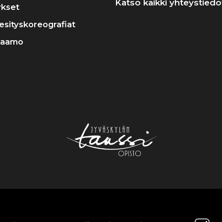
Katso kaikki yhteystiedo
ykset
a esityskoreografiat
raamo