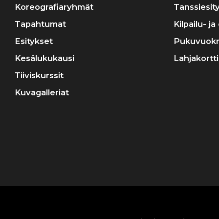
Koreografiaryhmät
Tanssiesit
Tapahtumat
Kilpailu- j
Esitykset
Pukuvuok
Kesälukukausi
Lahjakortti
Tiiviskurssit
Kuvagalleriat