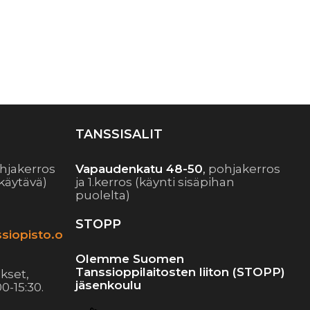
TANSSISALIT
hjakerros
Vapaudenkatu 48-50
,
pohjakerros
käytävä)
ja 1.kerros (käynti sisäpihan
puolelta)
STOPP
siopisto.o
Olemme Suomen
Tanssioppilaitosten liiton (STOPP)
kset,
jäsenkoulu
0-15:30.