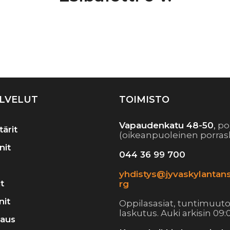
Artikkelien
selaus
LVELUT
TOIMISTO
Vapaudenkatu 48-50
,
po
tärit
(oikeanpuoleinen porras
nit
044 36 99 700
yhdistys@jyvaskylantans
t
rg
nit
Oppilasasiat, tuntimuuto
laskutus. Auki arkisin 09:0
raus