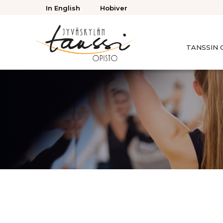
Takaisin
In English
Hobiver
ylös
TANSSIN 
Jyväskylän
Tanssiopisto