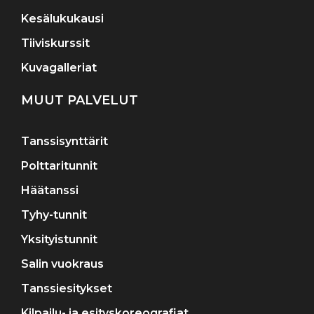
Kesälukukausi
Tiiviskurssit
Kuvagalleriat
MUUT PALVELUT
Tanssisynttärit
Polttaritunnit
Häätanssi
Tyhy-tunnit
Yksityistunnit
Salin vuokraus
Tanssiesitykset
Kilpailu- ja esityskoreografiat