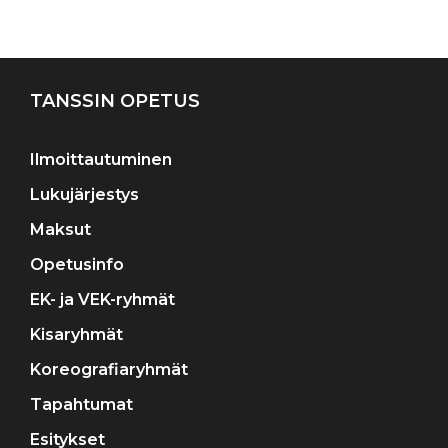
Artikkelien
selaus
TANSSIN OPETUS
Ilmoittautuminen
Lukujärjestys
Maksut
Opetusinfo
EK- ja VEK-ryhmät
Kisaryhmät
Koreografiaryhmät
Tapahtumat
Esitykset