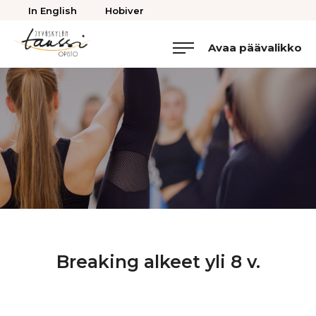
Takaisin
In English
Hobiver
ylös
Avaa päävalikko
Jyväskylän
Tanssiopisto
Breaking alkeet yli 8 v.