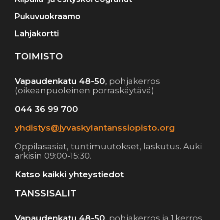
Pukuvuokraamo
Lahjakortti
TOIMISTO
Vapaudenkatu 48-50
,
pohjakerros
(oikeanpuoleinen porraskäytävä)
044 36 99 700
yhdistys@jyvaskylantanssiopisto.org
Oppilasasiat, tuntimuutokset, laskutus. Auki
arkisin 09:00-15:30.
Katso kaikki yhteystiedot
TANSSISALIT
Vapaudenkatu 48-50
,
pohjakerros ja 1.kerros