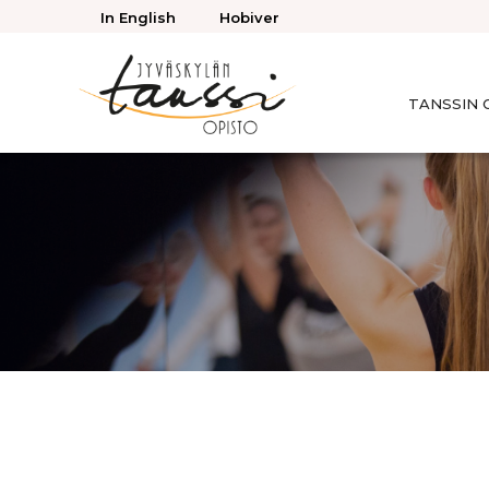
Takaisin
In English
Hobiver
ylös
TANSSIN 
Jyväskylän
Tanssiopisto