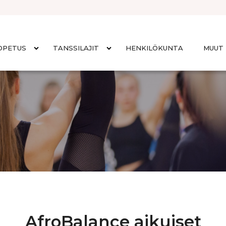
OPETUS
TANSSILAJIT
HENKILÖKUNTA
MUUT 
AfroBalance aikuiset