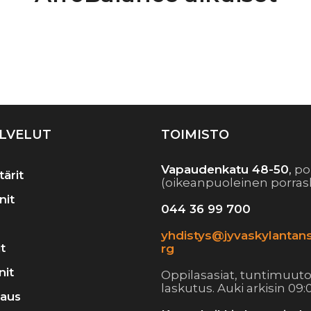
Artikkelien
selaus
LVELUT
TOIMISTO
Vapaudenkatu 48-50
,
po
tärit
(oikeanpuoleinen porras
nit
044 36 99 700
yhdistys@jyvaskylantans
t
rg
nit
Oppilasasiat, tuntimuuto
laskutus. Auki arkisin 09:0
raus