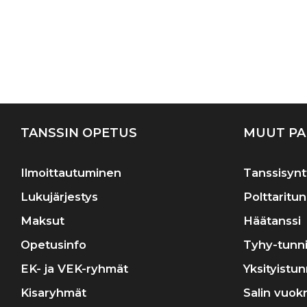
TANSSIN OPETUS
MUUT PA
Ilmoittautuminen
Tanssisynt
Lukujärjestys
Polttaritun
Maksut
Häätanssi
Opetusinfo
Tyhy-tunni
EK- ja VEK-ryhmät
Yksityistun
Kisaryhmät
Salin vuok