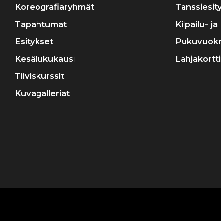
Koreografiaryhmät
Tanssiesit
Tapahtumat
Kilpailu- j
Esitykset
Pukuvuok
Kesälukukausi
Lahjakortti
Tiiviskurssit
Kuvagalleriat