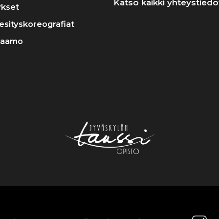
Katso kaikki yhteystiedo
ykset
a esityskoreografiat
raamo