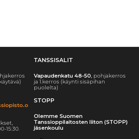
TANSSISALIT
hjakerros
Vapaudenkatu 48-50
,
pohjakerros
käytävä)
ja 1.kerros (käynti sisäpihan
puolelta)
STOPP
siopisto.o
Olemme Suomen
Tanssioppilaitosten liiton (STOPP)
kset,
jäsenkoulu
0-15:30.