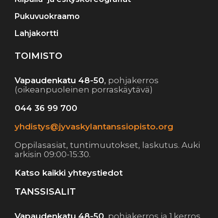
Pukuvuokraamo
Lahjakortti
TOIMISTO
Vapaudenkatu 48-50
,
pohjakerros
(oikeanpuoleinen porraskäytävä)
044 36 99 700
yhdistys@jyvaskylantanssiopisto.org
Oppilasasiat, tuntimuutokset, laskutus. Auki
arkisin 09:00-15:30.
Katso kaikki yhteystiedot
TANSSISALIT
Vapaudenkatu 48-50
,
pohjakerros ja 1.kerros