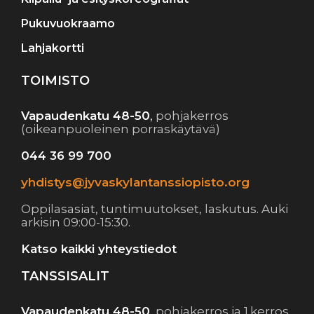
Pukuvuokraamo
Lahjakortti
TOIMISTO
Vapaudenkatu 48-50
,
pohjakerros
(oikeanpuoleinen porraskäytävä)
044 36 99 700
yhdistys@jyvaskylantanssiopisto.org
Oppilasasiat, tuntimuutokset, laskutus. Auki
arkisin 09:00-15:30.
Katso kaikki yhteystiedot
TANSSISALIT
Vapaudenkatu 48-50
,
pohjakerros ja 1.kerros