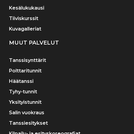
Kesälukukausi
Tiiviskurssit
Kuvagalleriat
MUUT PALVELUT
Tanssisynttärit
Polttaritunnit
Häätanssi
Tyhy-tunnit
Yksityistunnit
Salin vuokraus
Tanssiesitykset
Kilpailu- ja esityskoreografiat