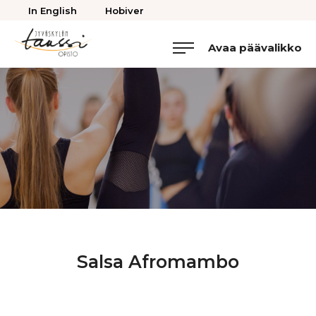
Takaisin
In English
Hobiver
ylös
Avaa päävalikko
Jyväskylän
Tanssiopisto
Salsa Afromambo