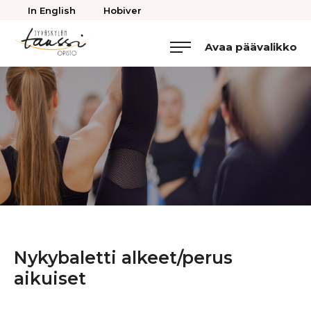
Takaisin
In English
Hobiver
ylös
Avaa päävalikko
Jyväskylän
Tanssiopisto
Nykybaletti alkeet/perus
aikuiset