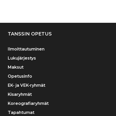
Artikkelien
selaus
TANSSIN OPETUS
Ilmoittautuminen
Lukujärjestys
Maksut
Opetusinfo
EK- ja VEK-ryhmät
Kisaryhmät
Koreografiaryhmät
Tapahtumat