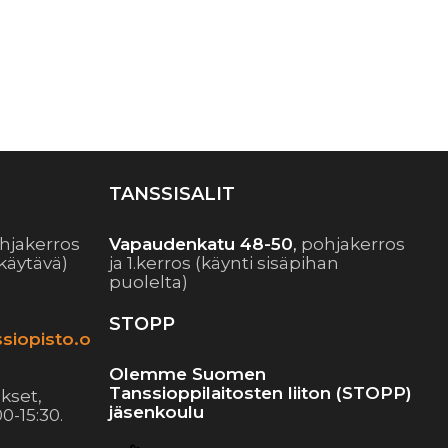
TANSSISALIT
hjakerros
Vapaudenkatu 48-50
,
pohjakerros
käytävä)
ja 1.kerros (käynti sisäpihan
puolelta)
STOPP
siopisto.o
Olemme Suomen
Tanssioppilaitosten liiton (STOPP)
kset,
jäsenkoulu
0-15:30.