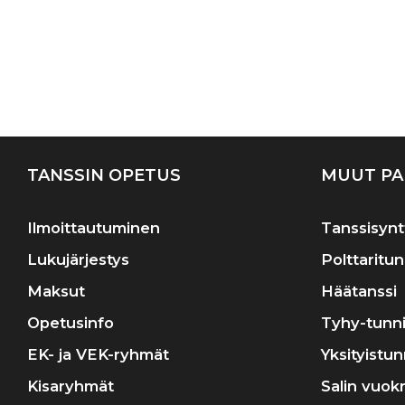
TANSSIN OPETUS
MUUT PA
Ilmoittautuminen
Tanssisynt
Lukujärjestys
Polttaritun
Maksut
Häätanssi
Opetusinfo
Tyhy-tunni
EK- ja VEK-ryhmät
Yksityistun
Kisaryhmät
Salin vuok