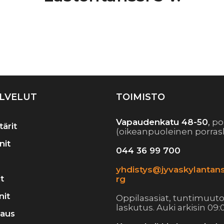
Artikkelien
selaus
LVELUT
TOIMISTO
Vapaudenkatu 48-50
,
po
tärit
(oikeanpuoleinen porras
nit
044 36 99 700
yhdistys@jyvaskylantans
t
rg
nit
Oppilasasiat, tuntimuuto
laskutus. Auki arkisin 09:0
raus