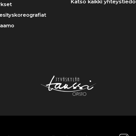
Katso kaikki yhteystiedo
ykset
a esityskoreografiat
raamo