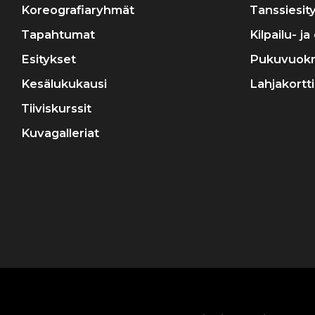
Koreografiaryhmät
Tanssiesit
Tapahtumat
Kilpailu- j
Esitykset
Pukuvuok
Kesälukukausi
Lahjakortti
Tiiviskurssit
Kuvagalleriat