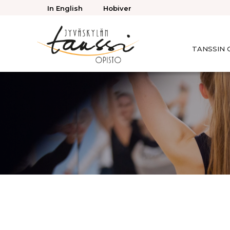
Takaisin
In English
Hobiver
ylös
TANSSIN 
Jyväskylän
Tanssiopisto