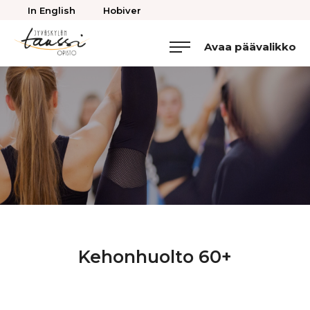
Takaisin
In English
Hobiver
ylös
Avaa päävalikko
Jyväskylän
Tanssiopisto
Kehonhuolto 60+