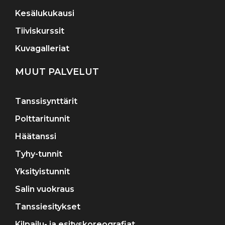
Kesälukukausi
Tiiviskurssit
Kuvagalleriat
MUUT PALVELUT
Tanssisynttärit
Polttaritunnit
Häätanssi
Tyhy-tunnit
Yksityistunnit
Salin vuokraus
Tanssiesitykset
Kilpailu- ja esityskoreografiat