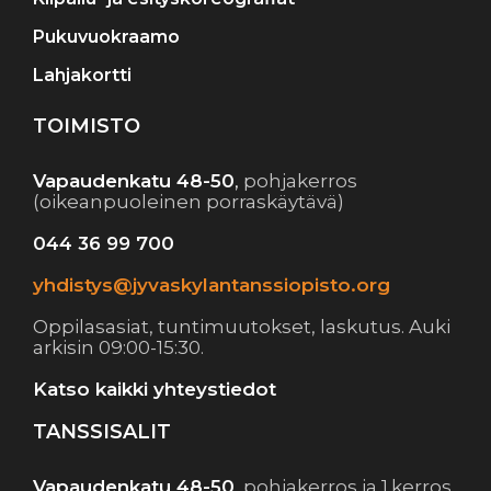
Pukuvuokraamo
Lahjakortti
TOIMISTO
Vapaudenkatu 48-50
,
pohjakerros
(oikeanpuoleinen porraskäytävä)
044 36 99 700
yhdistys@jyvaskylantanssiopisto.org
Oppilasasiat, tuntimuutokset, laskutus. Auki
arkisin 09:00-15:30.
Katso kaikki yhteystiedot
TANSSISALIT
Vapaudenkatu 48-50
,
pohjakerros ja 1.kerros