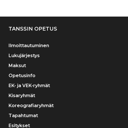
Artikkelien
selaus
TANSSIN OPETUS
Ilmoittautuminen
Lukujärjestys
Maksut
Opetusinfo
EK- ja VEK-ryhmät
Kisaryhmät
Koreografiaryhmät
Tapahtumat
Esitykset