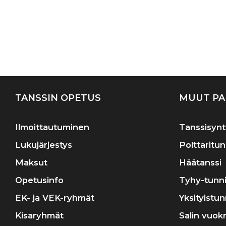
TANSSIN OPETUS
MUUT PA
Ilmoittautuminen
Tanssisynt
Lukujärjestys
Polttaritun
Maksut
Häätanssi
Opetusinfo
Tyhy-tunni
EK- ja VEK-ryhmät
Yksityistun
Kisaryhmät
Salin vuok