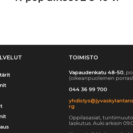
Artikkelien
selaus
LVELUT
TOIMISTO
Vapaudenkatu 48-50
,
po
tärit
(oikeanpuoleinen porras
nit
044 36 99 700
yhdistys@jyvaskylantans
t
rg
nit
Oppilasasiat, tuntimuuto
laskutus. Auki arkisin 09:0
raus