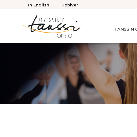
Takaisin
In English
Hobiver
ylös
TANSSIN 
Jyväskylän
Tanssiopisto