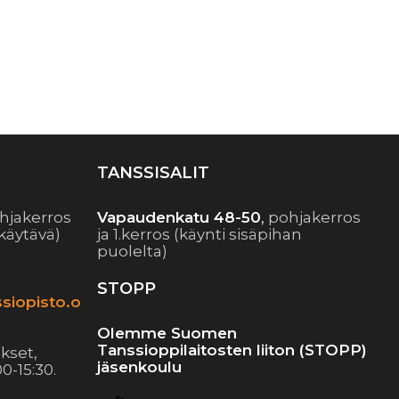
TANSSISALIT
hjakerros
Vapaudenkatu 48-50
,
pohjakerros
käytävä)
ja 1.kerros (käynti sisäpihan
puolelta)
STOPP
siopisto.o
Olemme Suomen
Tanssioppilaitosten liiton (STOPP)
kset,
jäsenkoulu
0-15:30.