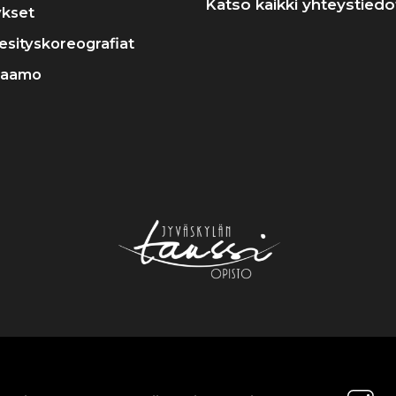
Katso kaikki yhteystiedo
ykset
a esityskoreografiat
raamo