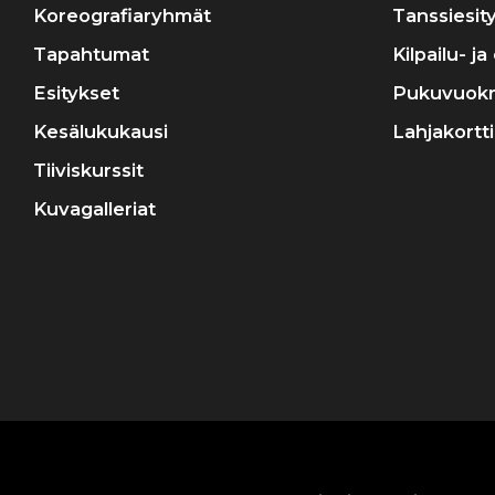
Koreografiaryhmät
Tanssiesit
Tapahtumat
Kilpailu- j
Esitykset
Pukuvuok
Kesälukukausi
Lahjakortti
Tiiviskurssit
Kuvagalleriat