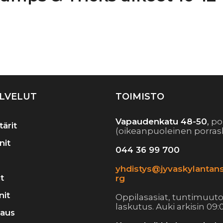
rtikkelien
elaus
LVELUT
TOIMISTO
Vapaudenkatu 48-50
,
po
tärit
(oikeanpuoleinen porras
nit
044 36 99 700
yhdistys@jyvaskylantans
t
rg
nit
Oppilasasiat, tuntimuuto
laskutus. Auki arkisin 09:0
raus