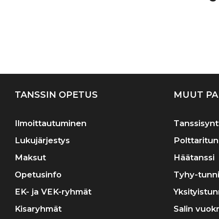
A
s
TANSSIN OPETUS
MUUT PA
Ilmoittautuminen
Tanssisynt
Lukujärjestys
Polttaritun
Maksut
Häätanssi
Opetusinfo
Tyhy-tunni
EK- ja VEK-ryhmät
Yksityistun
Kisaryhmät
Salin vuok