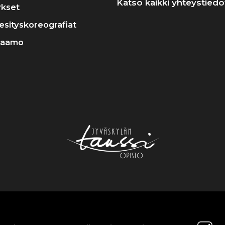
Katso kaikki yhteystiedo
ykset
a esityskoreografiat
raamo