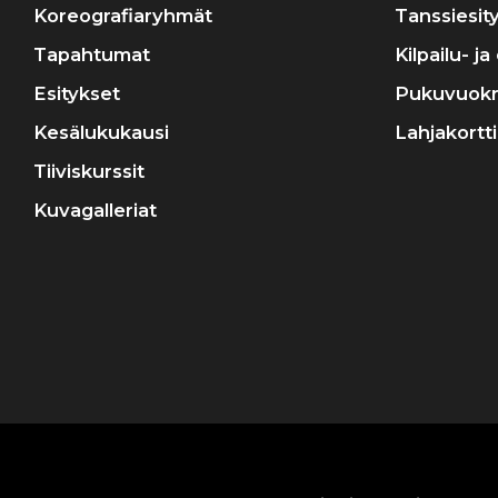
Koreografiaryhmät
Tanssiesit
Tapahtumat
Kilpailu- j
Esitykset
Pukuvuok
Kesälukukausi
Lahjakortti
Tiiviskurssit
Kuvagalleriat