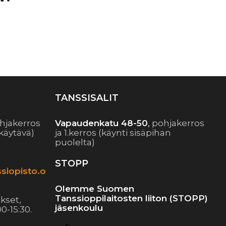
TANSSISALIT
hjakerros
Vapaudenkatu 48-50
,
pohjakerros
käytävä)
ja 1.kerros (käynti sisäpihan
puolelta)
STOPP
siopisto.o
Olemme Suomen
Tanssioppilaitosten liiton (STOPP)
kset,
jäsenkoulu
0-15:30.