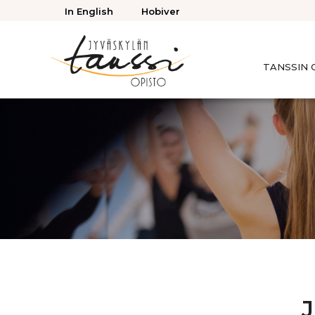
Takaisin
In English
Hobiver
ylös
TANSSIN 
Jyväskylän
Tanssiopisto
J