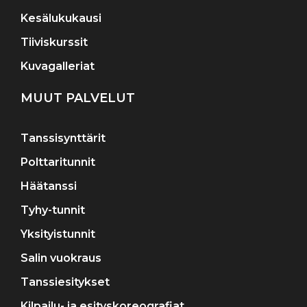
Kesälukukausi
Tiiviskurssit
Kuvagalleriat
MUUT PALVELUT
Tanssisynttärit
Polttaritunnit
Häätanssi
Tyhy-tunnit
Yksityistunnit
Salin vuokraus
Tanssiesitykset
Kilpailu- ja esityskoreografiat