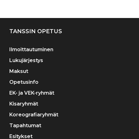
Artikkelien
selaus
TANSSIN OPETUS
Ilmoittautuminen
Lukujärjestys
Maksut
Opetusinfo
EK- ja VEK-ryhmät
Kisaryhmät
Koreografiaryhmät
Tapahtumat
Esitykset