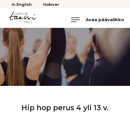
Takaisin
In English
Hobiver
ylös
Avaa päävalikko
Jyväskylän
Tanssiopisto
Hip hop perus 4 yli 13 v.