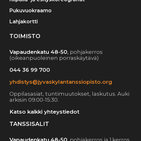
Pukuvuokraamo
Lahjakortti
TOIMISTO
Vapaudenkatu 48-50
,
pohjakerros
(oikeanpuoleinen porraskäytävä)
044 36 99 700
yhdistys@jyvaskylantanssiopisto.org
Oppilasasiat, tuntimuutokset, laskutus. Auki
arkisin 09:00-15:30.
Katso kaikki yhteystiedot
TANSSISALIT
Vapaudenkatu 48-50
,
pohjakerros ja 1.kerros