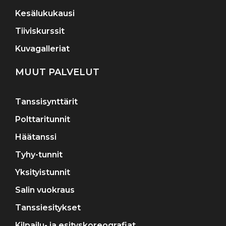
Kesälukukausi
Tiiviskurssit
Kuvagalleriat
MUUT PALVELUT
Tanssisynttärit
Polttaritunnit
Häätanssi
Tyhy-tunnit
Yksityistunnit
Salin vuokraus
Tanssiesitykset
Kilpailu- ja esityskoreografiat