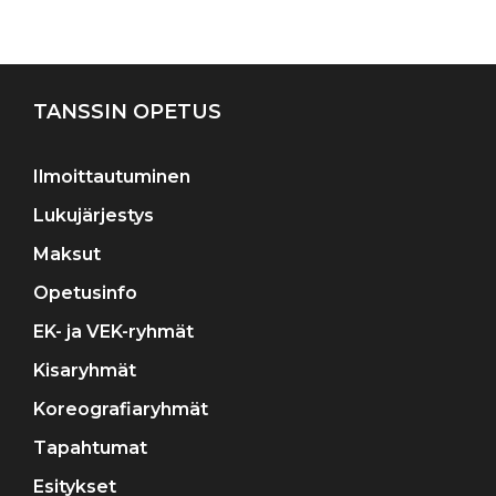
Artikkelien
selaus
TANSSIN OPETUS
Ilmoittautuminen
Lukujärjestys
Maksut
Opetusinfo
EK- ja VEK-ryhmät
Kisaryhmät
Koreografiaryhmät
Tapahtumat
Esitykset