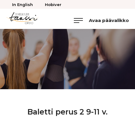
Takaisin
In English
Hobiver
ylös
Avaa päävalikko
Jyväskylän
Tanssiopisto
Baletti perus 2 9-11 v.