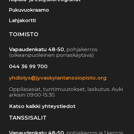
Pukuvuokraamo
Lahjakortti
TOIMISTO
Vapaudenkatu 48-50
,
pohjakerros
(oikeanpuoleinen porraskäytävä)
044 36 99 700
yhdistys@jyvaskylantanssiopisto.org
Oppilasasiat, tuntimuutokset, laskutus. Auki
arkisin 09:00-15:30.
Katso kaikki yhteystiedot
TANSSISALIT
Vapaudenkatu 48-50
,
pohjakerros ja 1.kerros