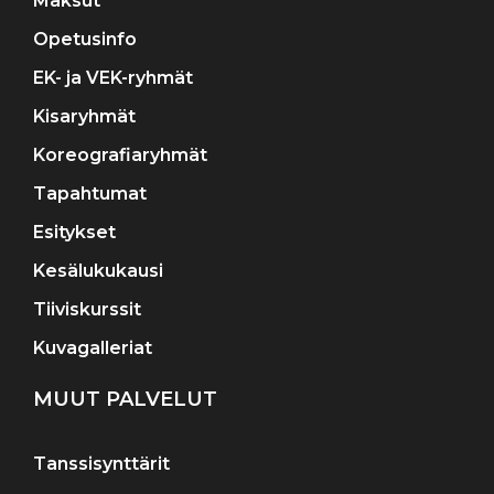
Maksut
Opetusinfo
EK- ja VEK-ryhmät
Kisaryhmät
Koreografiaryhmät
Tapahtumat
Esitykset
Kesälukukausi
Tiiviskurssit
Kuvagalleriat
MUUT PALVELUT
Tanssisynttärit