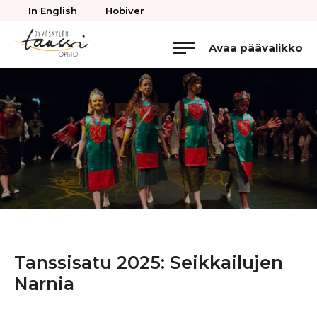
Takaisin
In English
Hobiver
ylös
Avaa päävalikko
Jyväskylän
Tanssiopisto
Tanssisatu 2025: Seikkailujen
Narnia