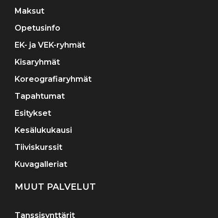
Maksut
Opetusinfo
EK- ja VEK-ryhmät
Kisaryhmät
Koreografiaryhmät
Tapahtumat
Esitykset
Kesälukukausi
Tiiviskurssit
Kuvagalleriat
MUUT PALVELUT
Tanssisynttärit