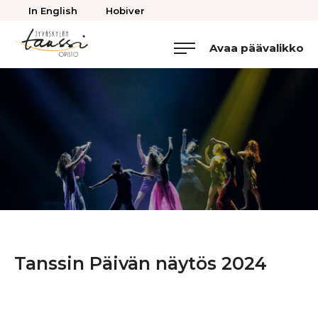
Takaisin
In English
Hobiver
ylös
Avaa päävalikko
Jyväskylän
Tanssiopisto
Tanssin Päivän näytös 2024