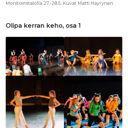
Monitoimitalolla 27.-28.5. Kuvat Matti Häyrynen
Olipa kerran keho, osa 1