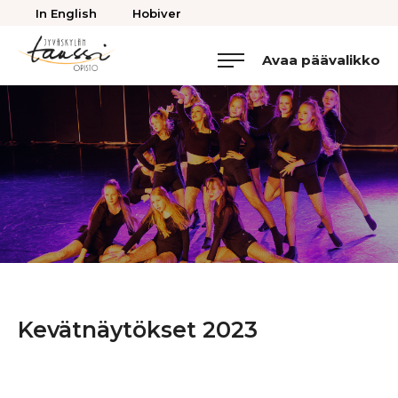
Takaisin
In English
Hobiver
ylös
Avaa päävalikko
Jyväskylän
Tanssiopisto
Kevätnäytökset 2023