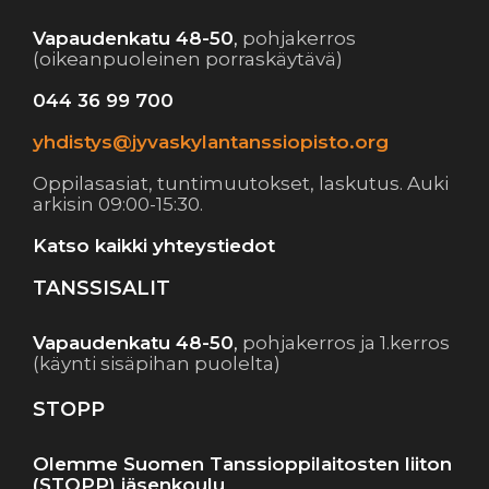
Vapaudenkatu 48-50
,
pohjakerros
(oikeanpuoleinen porraskäytävä)
044 36 99 700
yhdistys@jyvaskylantanssiopisto.org
Oppilasasiat, tuntimuutokset, laskutus. Auki
arkisin 09:00-15:30.
Katso kaikki yhteystiedot
TANSSISALIT
Vapaudenkatu 48-50
,
pohjakerros ja 1.kerros
(käynti sisäpihan puolelta)
STOPP
Olemme Suomen Tanssioppilaitosten liiton
(STOPP) jäsenkoulu