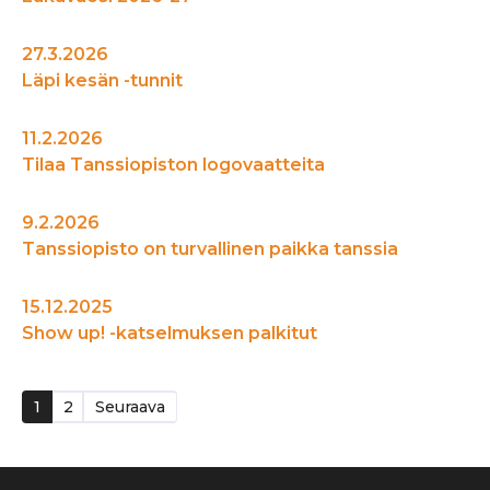
27.3.2026
Läpi kesän -tunnit
11.2.2026
Tilaa Tanssiopiston logovaatteita
9.2.2026
Tanssiopisto on turvallinen paikka tanssia
15.12.2025
Show up! -katselmuksen palkitut
Artikkelien
1
2
Seuraava
sivutus