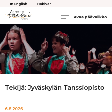
Takaisin
In English
Hobiver
ylös
Avaa päävalikko
Jyväskylän
Tanssiopisto
Tekijä:
Jyväskylän Tanssiopisto
6.8.2026