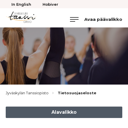
Takaisin
In English
Hobiver
ylös
Avaa päävalikko
Jyväskylän
Tanssiopisto
Browse:
Jyväskylän Tanssiopisto
Tietosuojaseloste
Alavalikko