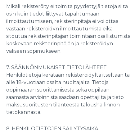
Mikäli rekisteröity ei toimita pyydettyjä tietoja siltä
osin kuin tiedot liittyvät tapahtumaan
ilmoittautumiseen, rekisterinpitäjä ei voi ottaa
vastaan rekisteröidyn ilmoittautumista eikä
sitoutua rekisterinpitäjän toimintaan osallistumista
koskevaan rekisterinpitäjän ja rekisteröidyn
väliseen sopimukseen.
7. SÄÄNNÖNMUKAISET TIETOLÄHTEET
Henkilötietoja kerätään rekisteröidyltä itseltään tai
alle 18-vuotiaan osalta huoltajalta. Tietoja
oppimäärän suorittamisesta sekä oppilaan
saamasta arvioinnista saadaan opettajilta ja tieto
maksusuoritusten tilanteesta taloushallinnon
tietokannasta.
8. HENKILÖTIETOJEN SÄILYTYSAIKA