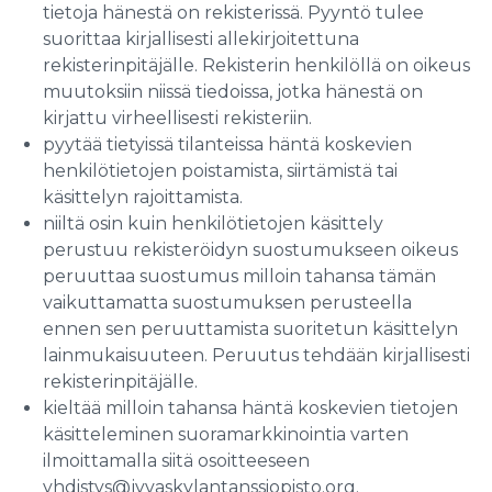
tietoja hänestä on rekisterissä. Pyyntö tulee
suorittaa kirjallisesti allekirjoitettuna
rekisterinpitäjälle. Rekisterin henkilöllä on oikeus
muutoksiin niissä tiedoissa, jotka hänestä on
kirjattu virheellisesti rekisteriin.
pyytää tietyissä tilanteissa häntä koskevien
henkilötietojen poistamista, siirtämistä tai
käsittelyn rajoittamista.
niiltä osin kuin henkilötietojen käsittely
perustuu rekisteröidyn suostumukseen oikeus
peruuttaa suostumus milloin tahansa tämän
vaikuttamatta suostumuksen perusteella
ennen sen peruuttamista suoritetun käsittelyn
lainmukaisuuteen. Peruutus tehdään kirjallisesti
rekisterinpitäjälle.
kieltää milloin tahansa häntä koskevien tietojen
käsitteleminen suoramarkkinointia varten
ilmoittamalla siitä osoitteeseen
yhdistys@jyvaskylantanssiopisto.org.