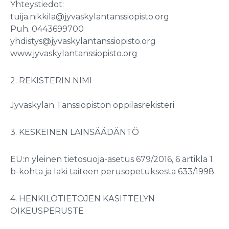
Yhteystiedot:
tuija.nikkila@jyvaskylantanssiopisto.org
Puh. 0443699700
yhdistys@jyvaskylantanssiopisto.org
www.jyvaskylantanssiopisto.org
2. REKISTERIN NIMI
Jyväskylän Tanssiopiston oppilasrekisteri
3. KESKEINEN LAINSÄÄDÄNTÖ
EU:n yleinen tietosuoja-asetus 679/2016, 6 artikla 1
b-kohta ja laki taiteen perusopetuksesta 633/1998.
4. HENKILÖTIETOJEN KÄSITTELYN
OIKEUSPERUSTE