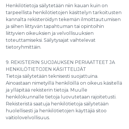
Henkilötietoja säilytetään niin kauan kuin on
tarpeellista henkilötietojen käsittelyn tarkoitusten
kannalta rekisteröidyn tekemän ilmoittautumisen
ja siihen liittyvän tapahtuman tai opintoihin
liittyvien oikeuksien ja velvollisuuksien
toteuttamiseksi. Säilytysajat vaihtelevat
tietoryhmittäin.
9. REKISTERIN SUOJAUKSEN PERIAATTEET JA
HENKILÖTIETOJEN KÄSITTELIJÄT
Tietoja säilytetään teknisesti suojattuina.
Ainoastaan nimetyillä henkilöillä on oikeus käsitellä
ja ylläpitää rekisterin tietoja. Muulle
henkilökunnalle tietoja luovutetaan rajoitetusti.
Rekisteristä saatuja henkilötietoja säilytetään
huolellisesti ja henkilötietojen käyttäjiä sitoo
vaitiolovelvollisuus.