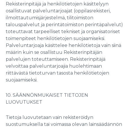
Rekisterinpitäjä ja henkilötietojen käsittelyyn
osallistuvat palveluntarjoajat (oppilasrekisteri,
ilmoittautumisjärjestelmä, tilitoimiston
talouspalvelut ja perintätoimiston perintäpalvelut)
toteuttavat tarpeelliset tekniset ja organisatoriset
toimenpiteet henkilötietojen suojaamiseksi.
Palveluntarjoaja käsittelee henkilötietoja vain siinä
määrin kuin se osallistuu Rekisterinpitäjän
palvelujen toteuttamiseen. Rekisterinpitäjä
velvoittaa palveluntarjoajia huolehtimaan
riittävästä tietoturvan tasosta henkilötietojen
suojaamiseksi.
10. SÄÄNNÖNMUKAISET TIETOJEN
LUOVUTUKSET
Tietoja luovutetaan vain rekisteröidyn
suostumuksella tai voimassa olevan lainsäädännön