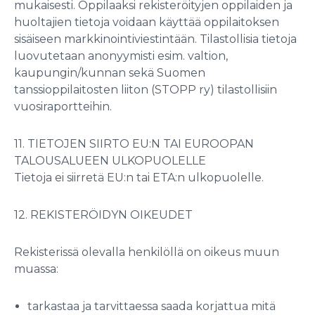
mukaisesti. Oppilaaksi rekisteröityjen oppilaiden ja
huoltajien tietoja voidaan käyttää oppilaitoksen
sisäiseen markkinointiviestintään. Tilastollisia tietoja
luovutetaan anonyymisti esim. valtion,
kaupungin/kunnan sekä Suomen
tanssioppilaitosten liiton (STOPP ry) tilastollisiin
vuosiraportteihin.
11. TIETOJEN SIIRTO EU:N TAI EUROOPAN
TALOUSALUEEN ULKOPUOLELLE
Tietoja ei siirretä EU:n tai ETA:n ulkopuolelle.
12. REKISTERÖIDYN OIKEUDET
Rekisterissä olevalla henkilöllä on oikeus muun
muassa:
tarkastaa ja tarvittaessa saada korjattua mitä