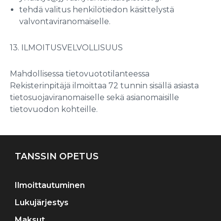
tehdä valitus henkilötiedon käsittelystä
valvontaviranomaiselle.
13. ILMOITUSVELVOLLISUUS
Mahdollisessa tietovuototilanteessa
Rekisterinpitäjä ilmoittaa 72 tunnin sisällä asiasta
tietosuojaviranomaiselle sekä asianomaisille
tietovuodon kohteille.
TANSSIN OPETUS
Ilmoittautuminen
Lukujärjestys
Maksut